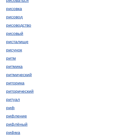
рисоваться
рисовка
рисовод
рисоводство
рисовый
ристалище
рисунок
ритм
ритмика
ритмический
риторика
риторический
ритуал
риф
рифление
рифлёный
рифма