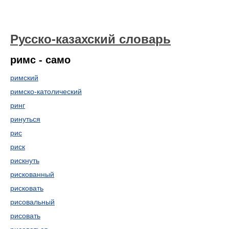
Русско-казахский словарь
римс - само
римский
римско-католический
ринг
ринуться
рис
риск
рискнуть
рискованный
рисковать
рисовальный
рисовать