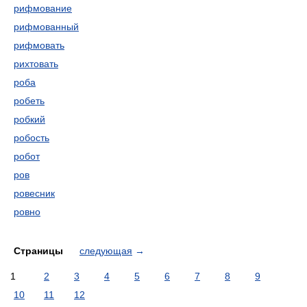
рифмование
рифмованный
рифмовать
рихтовать
роба
робеть
робкий
робость
робот
ров
ровесник
ровно
Страницы
следующая
→
1
2
3
4
5
6
7
8
9
10
11
12